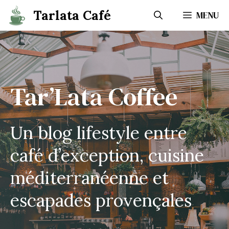
Aller
Tarlata Café
MENU
au
contenu
Tar’Lata Coffee
Un blog lifestyle entre
café d’exception, cuisine
méditerranéenne et
escapades provençales