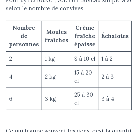
selon le nombre de convives.
Nombre
Crème
Moules
de
fraîche
Échalotes
fraîches
personnes
épaisse
2
1 kg
8 à 10 cl
1 à 2
15 à 20
4
2 kg
2 à 3
cl
25 à 30
6
3 kg
3 à 4
cl
Ce qui frappe souvent les gens, c’est la quanti