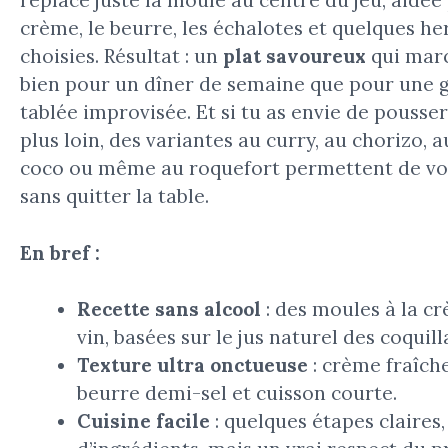
replace juste la moule au centre du jeu, aidée 
crème, le beurre, les échalotes et quelques he
choisies. Résultat : un
plat savoureux
qui marc
bien pour un dîner de semaine que pour une 
tablée improvisée. Et si tu as envie de pousser
plus loin, des variantes au curry, au chorizo, a
coco ou même au roquefort permettent de v
sans quitter la table.
En bref :
Recette sans alcool
: des moules à la c
vin, basées sur le jus naturel des coquill
Texture ultra onctueuse
: crème fraîche
beurre demi-sel et cuisson courte.
Cuisine facile
: quelques étapes claires