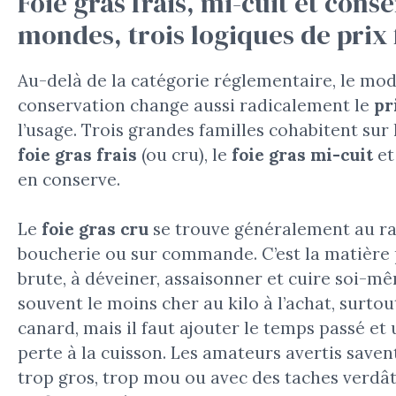
Foie gras frais, mi-cuit et conse
mondes, trois logiques de prix 
Au-delà de la catégorie réglementaire, le mo
conservation change aussi radicalement le
pr
l’usage. Trois grandes familles cohabitent sur le
foie gras frais
(ou cru), le
foie gras mi-cuit
et
en conserve.
Le
foie gras cru
se trouve généralement au r
boucherie ou sur commande. C’est la matière
brute, à déveiner, assaisonner et cuire soi-mêm
souvent le moins cher au kilo à l’achat, surtou
canard, mais il faut ajouter le temps passé et
perte à la cuisson. Les amateurs avertis saven
trop gros, trop mou ou avec des taches verdât