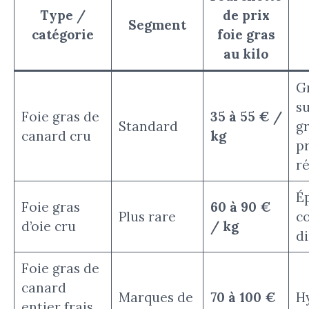
Type /
de prix
Segment
catégorie
foie gras
au kilo
G
su
Foie gras de
35 à 55 € /
Standard
gr
canard cru
kg
p
r
Ép
Foie gras
60 à 90 €
Plus rare
c
d’oie cru
/ kg
di
Foie gras de
canard
Marques de
70 à 100 €
H
entier frais