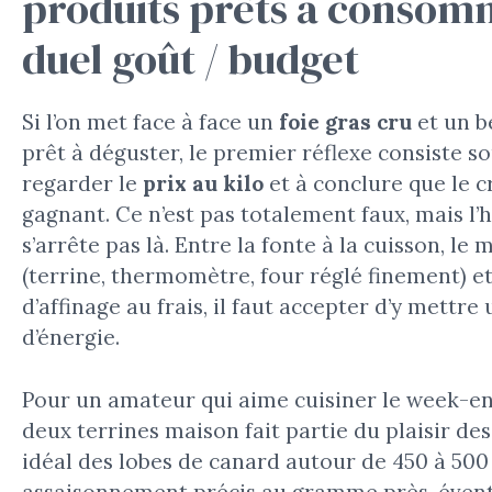
produits prêts à consom
duel goût / budget
Si l’on met face à face un
foie gras cru
et un b
prêt à déguster, le premier réflexe consiste s
regarder le
prix au kilo
et à conclure que le c
gagnant. Ce n’est pas totalement faux, mais l’h
s’arrête pas là. Entre la fonte à la cuisson, le 
(terrine, thermomètre, four réglé finement) e
d’affinage au frais, il faut accepter d’y mettre
d’énergie.
Pour un amateur qui aime cuisiner le week-en
deux terrines maison fait partie du plaisir des
idéal des lobes de canard autour de 450 à 500 
assaisonnement précis au gramme près, éventu