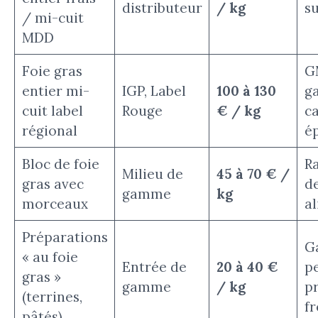
distributeur
/ kg
s
/ mi-cuit
MDD
Foie gras
G
entier mi-
IGP, Label
100 à 130
g
cuit label
Rouge
€ / kg
ca
régional
ép
Bloc de foie
Ra
Milieu de
45 à 70 € /
gras avec
d
gamme
kg
morceaux
a
Préparations
G
« au foie
Entrée de
20 à 40 €
p
gras »
gamme
/ kg
p
(terrines,
f
pâtés)